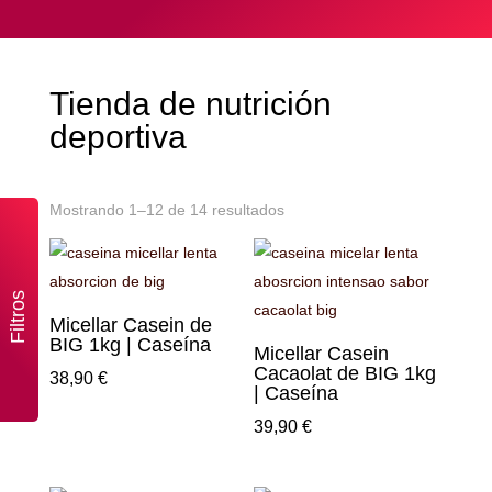
Tienda de nutrición
deportiva
Mostrando 1–12 de 14 resultados
Filtros
Micellar Casein de
BIG 1kg | Caseína
Micellar Casein
Cacaolat de BIG 1kg
38,90
€
| Caseína
39,90
€