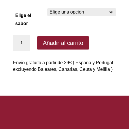
Elige el
sabor
Iso
Añadir al carrito
Micellar
Casein
de
Envío gratuito a partir de 29€ ( España y Portugal
Life
excluyendo Baleares, Canarias, Ceuta y Melilla )
Pro
900gr
|
Caseína
cantidad