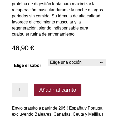
proteína de digestión lenta para maximizar la
recuperación muscular durante la noche o largos
períodos sin comida. Su fórmula de alta calidad
favorece el crecimiento muscular y la
regeneración, siendo indispensable para
cualquier rutina de entrenamiento.
46,90
€
Elige el sabor
PM8
Añadir al carrito
Micellar
Casein
de
Envío gratuito a partir de 29€ ( España y Portugal
Starlabs
excluyendo Baleares, Canarias, Ceuta y Melilla )
1kg