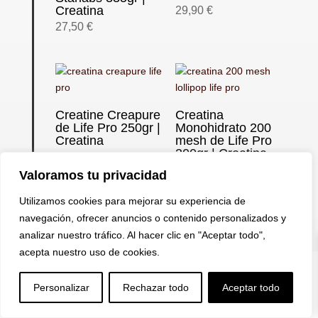
Creatina
29,90
€
27,50
€
Creatine Creapure
Creatina
de Life Pro 250gr |
Monohidrato 200
Creatina
mesh de Life Pro
300gr | Creatina
26,50
€
20,90
€
Valoramos tu privacidad
Utilizamos cookies para mejorar su experiencia de
navegación, ofrecer anuncios o contenido personalizados y
analizar nuestro tráfico. Al hacer clic en "Aceptar todo",
acepta nuestro uso de cookies.
Life Pro Creatina
Creatina PH-X de
Creapure 500gr |
BiotechUSA |


U
a
Creatina
Creatina
Personalizar
Rechazar todo
Aceptar todo
38,90
€
25,90
€