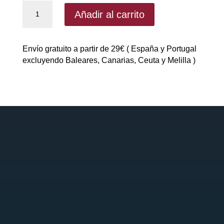
Pan
Añadir al carrito
proteico
de
Quamtrax
Envío gratuito a partir de 29€ ( España y Portugal
400gr
excluyendo Baleares, Canarias, Ceuta y Melilla )
|
Protein
Bread
cantidad