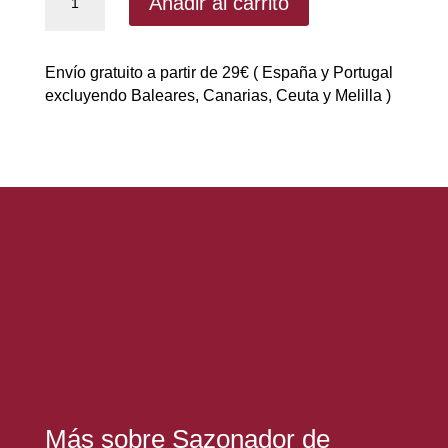
Añadir al carrito
vegetal
sabor
bacon
Envío gratuito a partir de 29€ ( España y Portugal
y
excluyendo Baleares, Canarias, Ceuta y Melilla )
queso
de
GIMME
SABOR
|
Sazonador
cantidad
Más sobre Sazonador de