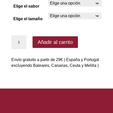
Elige el sabor
Elige el tamaño
Good
Añadir al carrito
Morning
Instant
Oatmeal
Envío gratuito a partir de 29€ ( España y Portugal
de
excluyendo Baleares, Canarias, Ceuta y Melilla )
Max
Protein
3kg
|
harina
de
avena
cantidad