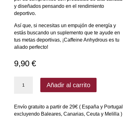
y diseñados pensando en el rendimiento
deportivo.
Así que, si necesitas un empujón de energía y
estás buscando un suplemento que te ayude en
tus metas deportivas, ¡Caffeine Anhydrous es tu
aliado perfecto!
9,90
€
Caffeine
Añadir al carrito
Anhydrous
200mg
100caps
Envío gratuito a partir de 29€ ( España y Portugal
de
excluyendo Baleares, Canarias, Ceuta y Melilla )
Starlabs
|
Cafeína
cantidad