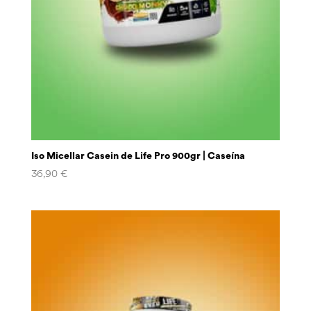
Iso Micellar Casein de Life Pro 900gr | Caseína
36,90
€