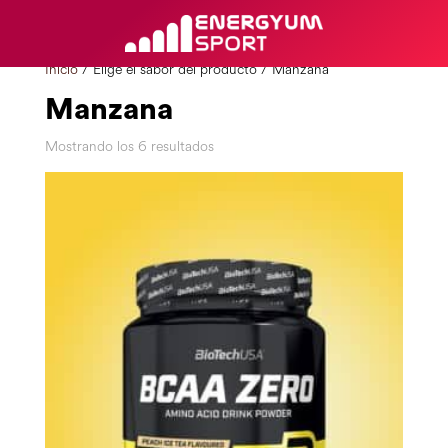
Inicio
/ Elige el sabor del producto / Manzana
Manzana
Mostrando los 6 resultados