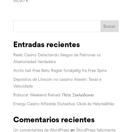
59,90
€
Buscar
Entradas recientes
Realz Casino Detectando Sesgos de Patrones vs
Aleatoriedad Verdadera
Arctic bet Free Bets: Regler forskjellig fra Free Spins
Depósitos de Litecoin no cassino Alawin: Taxas e
Velocidade
Robocat Weekend Reload: Πότε Ξεκλειδώνει
Energy Casino Kifizetés Elutasítva: Okok és Helyreállítás
Comentarios recientes
Un comentarista de WordPress
en
WordPress felizmente