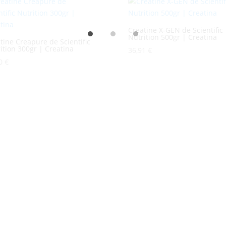
Creatine X-GEN de Scientific
Nutrition 500gr | Creatina
tine Creapure de Scientific
ition 300gr | Creatina
36,91
€
90
€