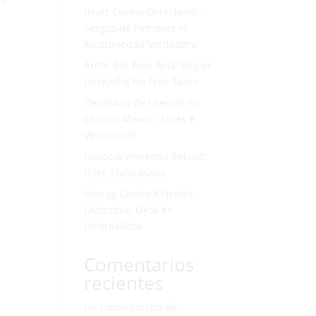
Realz Casino Detectando
Sesgos de Patrones vs
Aleatoriedad Verdadera
Arctic bet Free Bets: Regler
forskjellig fra Free Spins
Depósitos de Litecoin no
cassino Alawin: Taxas e
Velocidade
Robocat Weekend Reload:
Πότε Ξεκλειδώνει
Energy Casino Kifizetés
Elutasítva: Okok és
Helyreállítás
Comentarios
recientes
Un comentarista de