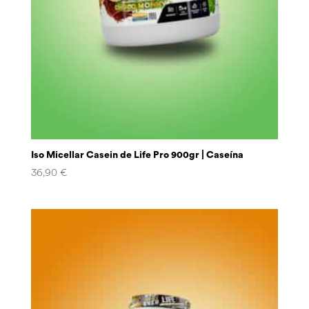
Iso Micellar Casein de Life Pro 900gr | Caseína
36,90
€