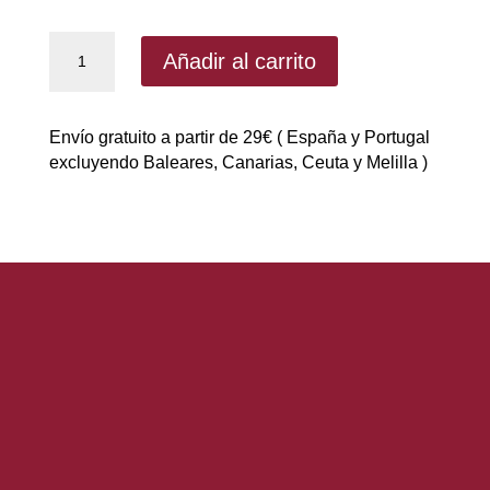
Salsa
Añadir al carrito
Zero
Sabor
Barbacoa
Envío gratuito a partir de 29€ ( España y Portugal
picante
excluyendo Baleares, Canarias, Ceuta y Melilla )
ServiVita
|
Salsas
y
siropes
cantidad