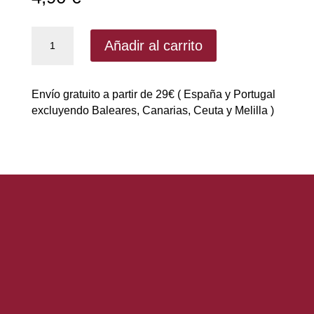
Salsa
Añadir al carrito
Cantón
de
X-
Envío gratuito a partir de 29€ ( España y Portugal
UP
excluyendo Baleares, Canarias, Ceuta y Melilla )
|
Salsas
y
siropes
cantidad