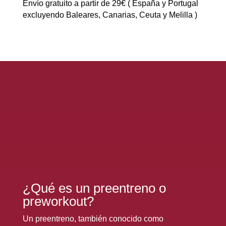
Envío gratuito a partir de 29€ ( España y Portugal
260gr
excluyendo Baleares, Canarias, Ceuta y Melilla )
| Preentreno
cantidad
¿Qué es un preentreno o
preworkout?
Un preentreno, también conocido como