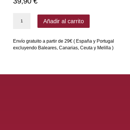
39,90
€
NH2
Añadir al carrito
Ripped
XT
90
Envío gratuito a partir de 29€ ( España y Portugal
Caps
excluyendo Baleares, Canarias, Ceuta y Melilla )
de
Starlabs|
Termogénico
cantidad