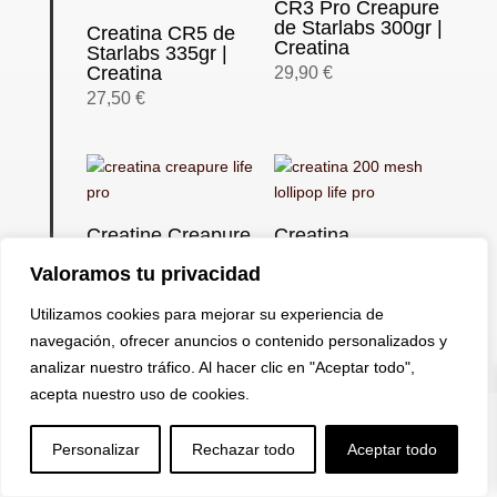
CR3 Pro Creapure
de Starlabs 300gr |
Creatina CR5 de
Creatina
Starlabs 335gr |
Creatina
29,90
€
27,50
€
Creatine Creapure
Creatina
de Life Pro 250gr |
Monohidrato 200
Valoramos tu privacidad
Creatina
mesh de Life Pro
300gr | Creatina
26,50
€
Utilizamos cookies para mejorar su experiencia de
20,90
€
navegación, ofrecer anuncios o contenido personalizados y
analizar nuestro tráfico. Al hacer clic en "Aceptar todo",
acepta nuestro uso de cookies.


U
a
Personalizar
Rechazar todo
Aceptar todo
Life Pro Creatina
Creatina PH-X de
Creapure 500gr |
BiotechUSA |