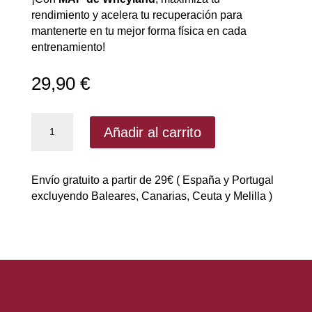
rendimiento y acelera tu recuperación para
mantenerte en tu mejor forma física en cada
entrenamiento!
29,90
€
MAP
Añadir al carrito
de
Wheyland
300gr
Envío gratuito a partir de 29€ ( España y Portugal
|
excluyendo Baleares, Canarias, Ceuta y Melilla )
Aminoacidos
cantidad