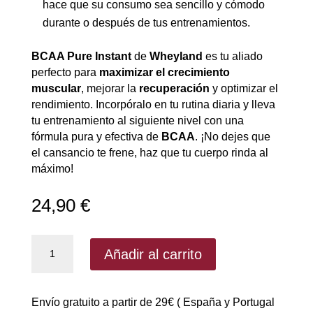
hace que su consumo sea sencillo y cómodo
durante o después de tus entrenamientos.
BCAA Pure Instant
de
Wheyland
es tu aliado
perfecto para
maximizar el crecimiento
muscular
, mejorar la
recuperación
y optimizar el
rendimiento. Incorpóralo en tu rutina diaria y lleva
tu entrenamiento al siguiente nivel con una
fórmula pura y efectiva de
BCAA
. ¡No dejes que
el cansancio te frene, haz que tu cuerpo rinda al
máximo!
24,90
€
BCAA
Añadir al carrito
Pure
Instant
de
Envío gratuito a partir de 29€ ( España y Portugal
Wheyland