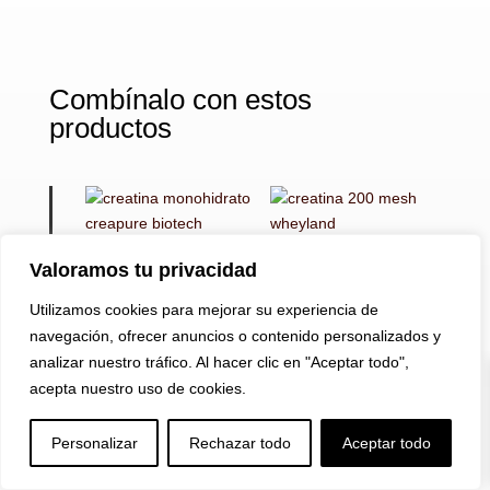
Combínalo con estos
productos
100% Creatina
Creatina
Valoramos tu privacidad
Monohydrate de
Monohidrato 200
BiotechUSA 300gr
mesh de Wheyland
Utilizamos cookies para mejorar su experiencia de
| Creatina
300gr | Creatina
navegación, ofrecer anuncios o contenido personalizados y
23,90
€
19,90
€
analizar nuestro tráfico. Al hacer clic en "Aceptar todo",
acepta nuestro uso de cookies.


U
a
Personalizar
Rechazar todo
Aceptar todo
CR3 Pro Creapure
de Starlabs 300gr |
Creatina CR5 de