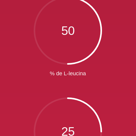
50
% de L-leucina
25