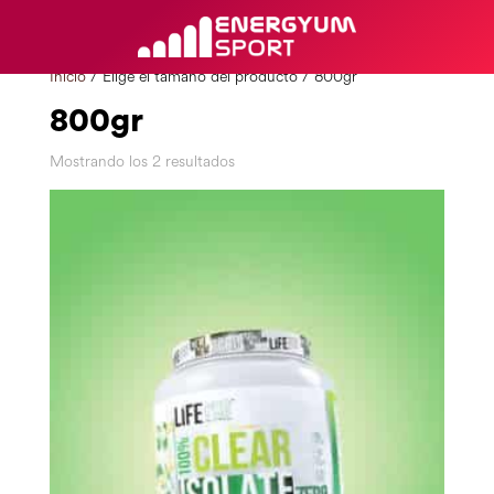
Inicio
/ Elige el tamaño del producto / 800gr
800gr
Mostrando los 2 resultados