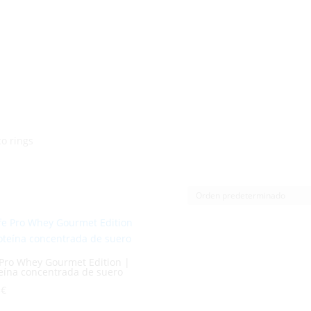
co rings
 Pro Whey Gourmet Edition |
eína concentrada de suero
9
€