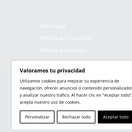
Aviso legal
Política de privacidad
Política de cookies
Términos y condiciones
Valoramos tu privacidad
Envío y devoluciones
Utilizamos cookies para mejorar su experiencia de
testy
.
navegación, ofrecer anuncios o contenido personalizado
y analizar nuestro tráfico. Al hacer clic en "Aceptar todo"
acepta nuestro uso de cookies.
Personalizar
Rechazar todo
Aceptar todo