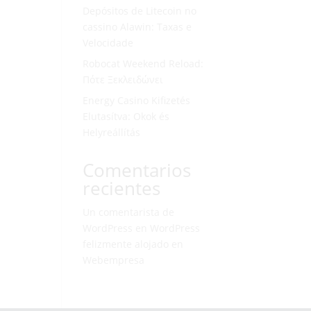
Depósitos de Litecoin no
cassino Alawin: Taxas e
Velocidade
Robocat Weekend Reload:
Πότε Ξεκλειδώνει
Energy Casino Kifizetés
Elutasítva: Okok és
Helyreállítás
Comentarios
recientes
Un comentarista de
WordPress
en
WordPress
felizmente alojado en
Webempresa