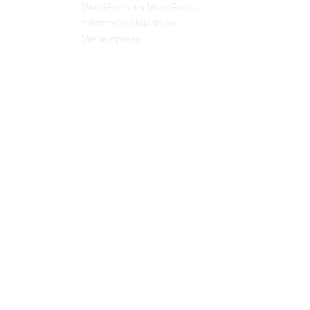
WordPress
en
WordPress
felizmente alojado en
Webempresa