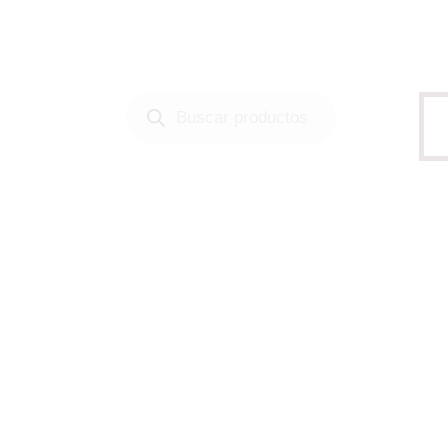
Búsqueda
de
productos