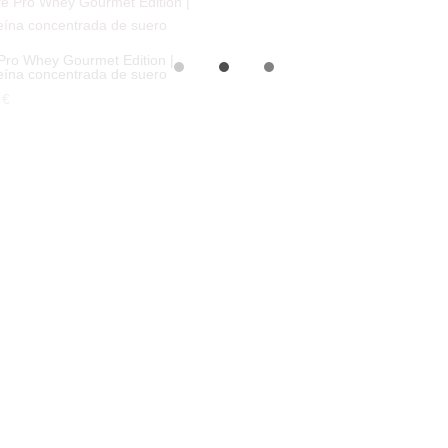
 Pro Whey Gourmet Edition |
eína concentrada de suero
9
€