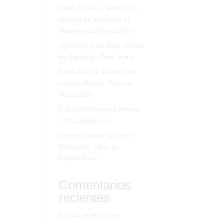
Realz Casino Detectando
Sesgos de Patrones vs
Aleatoriedad Verdadera
Arctic bet Free Bets: Regler
forskjellig fra Free Spins
Depósitos de Litecoin no
cassino Alawin: Taxas e
Velocidade
Robocat Weekend Reload:
Πότε Ξεκλειδώνει
Energy Casino Kifizetés
Elutasítva: Okok és
Helyreállítás
Comentarios
recientes
Un comentarista de