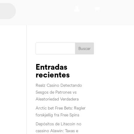


Buscar
Entradas
recientes
Realz Casino Detectando
Sesgos de Patrones vs
Aleatoriedad Verdadera
Arctic bet Free Bets: Regler
forskjellig fra Free Spins
Depósitos de Litecoin no
cassino Alawin: Taxas e