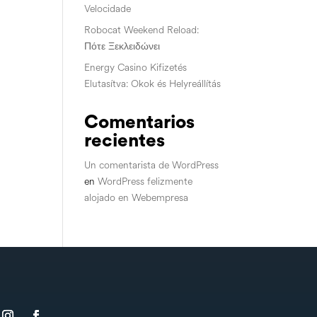
Velocidade
Robocat Weekend Reload:
Πότε Ξεκλειδώνει
Energy Casino Kifizetés
Elutasítva: Okok és Helyreállítás
Comentarios
recientes
Un comentarista de WordPress
en
WordPress felizmente
alojado en Webempresa