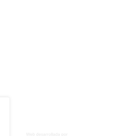
Web desarrollada por
Briosso's Marketing