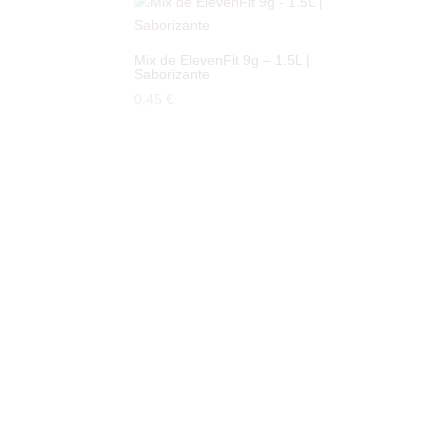
Mix de ElevenFit 9g – 1.5L |
Saborizante
0,45
€