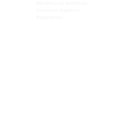
WordPress
en
WordPress
felizmente alojado en
Webempresa