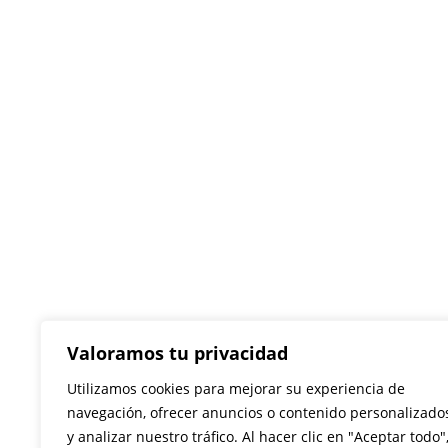
Aviso legal
Política de privacidad
Política de cookies
Términos y condiciones
Valoramos tu privacidad
Envío y devoluciones
Utilizamos cookies para mejorar su experiencia de
testy
.
navegación, ofrecer anuncios o contenido personalizado
y analizar nuestro tráfico. Al hacer clic en "Aceptar todo"