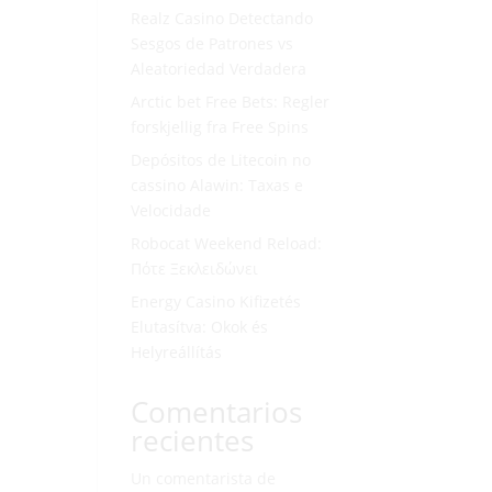
Realz Casino Detectando
Sesgos de Patrones vs
Aleatoriedad Verdadera
Arctic bet Free Bets: Regler
forskjellig fra Free Spins
Depósitos de Litecoin no
cassino Alawin: Taxas e
Velocidade
Robocat Weekend Reload:
Πότε Ξεκλειδώνει
Energy Casino Kifizetés
Elutasítva: Okok és
Helyreállítás
Comentarios
recientes
Un comentarista de