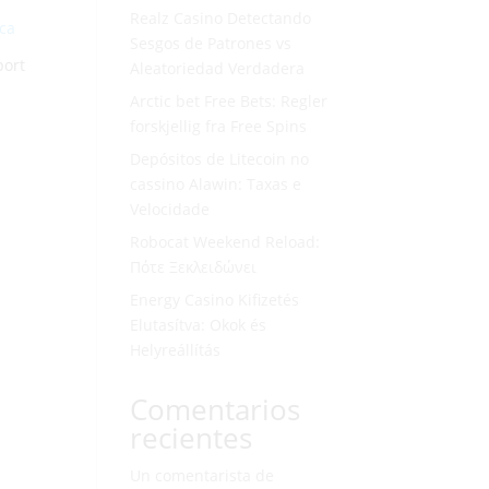
Realz Casino Detectando
Sesgos de Patrones vs
port
Aleatoriedad Verdadera
Arctic bet Free Bets: Regler
forskjellig fra Free Spins
Depósitos de Litecoin no
cassino Alawin: Taxas e
Velocidade
Robocat Weekend Reload:
Πότε Ξεκλειδώνει
Energy Casino Kifizetés
Elutasítva: Okok és
Helyreállítás
Comentarios
recientes
Un comentarista de