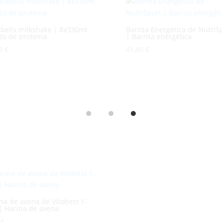
bells milkshake | 8x330ml
Barrita Energética de NutriS
do de proteina
| Barrita energética
79
€
41,40
€
na de avena de Vitobest 1-
| Harina de avena
0
€