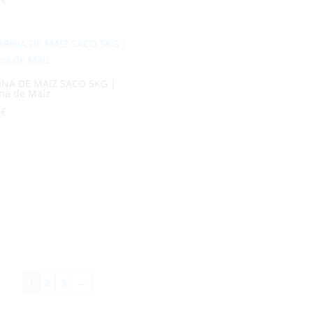
INA DE MAIZ SACO 5KG |
na de Maíz
2
€
1
2
3
→