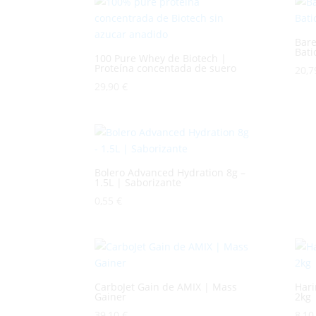
Bare
Bati
100 Pure Whey de Biotech |
Proteína concentada de suero
20,
29,90
€
Bolero Advanced Hydration 8g –
1.5L | Saborizante
0,55
€
CarboJet Gain de AMIX | Mass
Hari
Gainer
2kg 
39,10
€
8,1