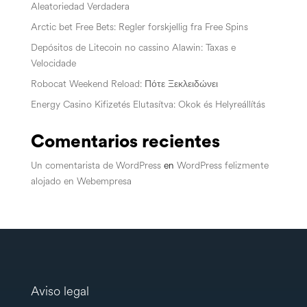
Aleatoriedad Verdadera
Arctic bet Free Bets: Regler forskjellig fra Free Spins
Depósitos de Litecoin no cassino Alawin: Taxas e
Velocidade
Robocat Weekend Reload: Πότε Ξεκλειδώνει
Energy Casino Kifizetés Elutasítva: Okok és Helyreállítás
Comentarios recientes
Un comentarista de WordPress
en
WordPress felizmente
alojado en Webempresa
Aviso legal