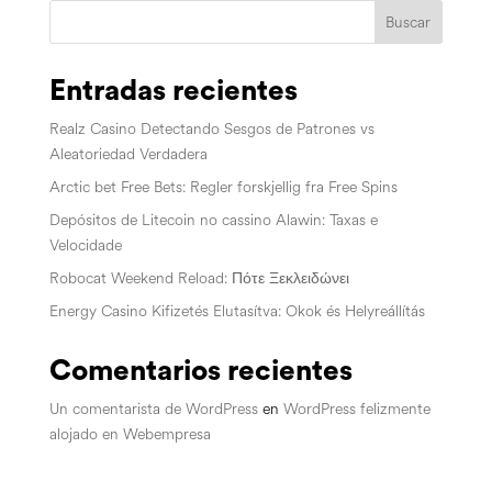
Buscar
Entradas recientes
Realz Casino Detectando Sesgos de Patrones vs
Aleatoriedad Verdadera
Arctic bet Free Bets: Regler forskjellig fra Free Spins
Depósitos de Litecoin no cassino Alawin: Taxas e
Velocidade
Robocat Weekend Reload: Πότε Ξεκλειδώνει
Energy Casino Kifizetés Elutasítva: Okok és Helyreállítás
Comentarios recientes
Un comentarista de WordPress
en
WordPress felizmente
alojado en Webempresa