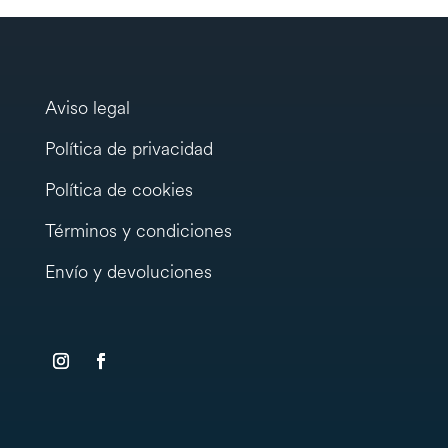
Aviso legal
Política de privacidad
Política de cookies
Términos y condiciones
Envío y devoluciones
testy
.