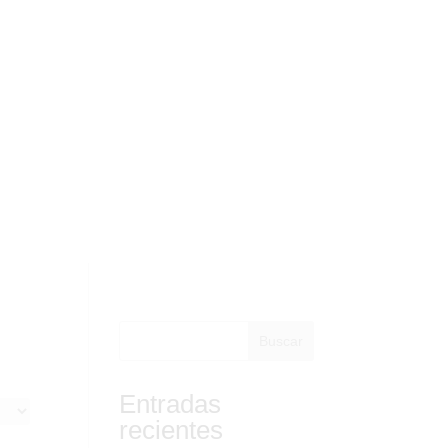
Buscar
Entradas
recientes