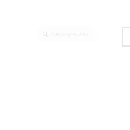
Búsqueda
de
productos