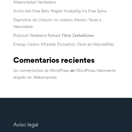
Aleatoriedad Verdadera
Arctic bet Free Bets: Regler forskjellig fra Free Spins
Depósitos de Litecoin no cassino Alawin: Taxas e
Velocidade
Robocat Weekend Reload: Πότε Ξεκλειδώνει
Energy Casino Kifizetés Elutasítva: Okok és Helyreállítás
Comentarios recientes
Un comentarista de WordPress
en
WordPress felizmente
alojado en Webempresa
Aviso legal