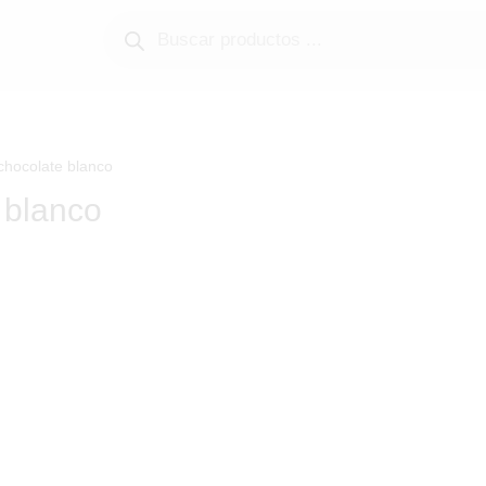
Búsqueda
de
productos
 chocolate blanco
 blanco