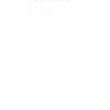
WordPress
en
WordPress
felizmente alojado en
Webempresa