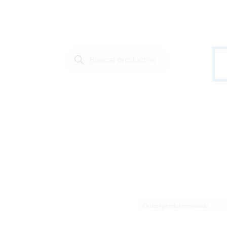
Búsqueda
de
productos