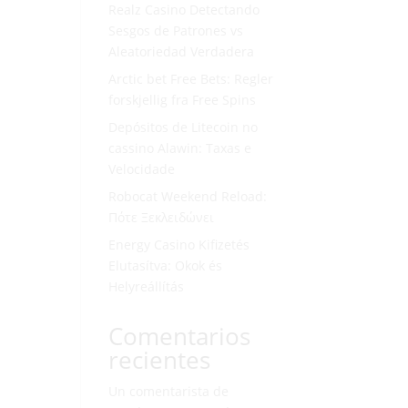
Realz Casino Detectando
Sesgos de Patrones vs
Aleatoriedad Verdadera
Arctic bet Free Bets: Regler
forskjellig fra Free Spins
Depósitos de Litecoin no
cassino Alawin: Taxas e
Velocidade
Robocat Weekend Reload:
Πότε Ξεκλειδώνει
Energy Casino Kifizetés
Elutasítva: Okok és
Helyreállítás
Comentarios
recientes
Un comentarista de