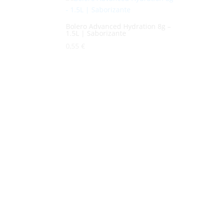
Bolero Advanced Hydration 8g –
1.5L | Saborizante
0,55
€