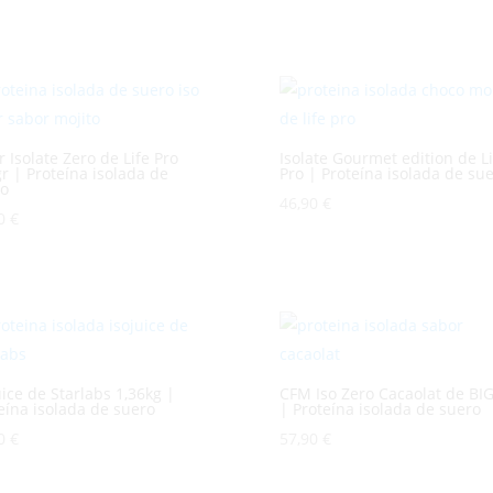
r Isolate Zero de Life Pro
Isolate Gourmet edition de Li
r | Proteína isolada de
Pro | Proteína isolada de su
ro
46,90
€
90
€
uice de Starlabs 1,36kg |
CFM Iso Zero Cacaolat de BIG
eína isolada de suero
| Proteína isolada de suero
90
€
57,90
€