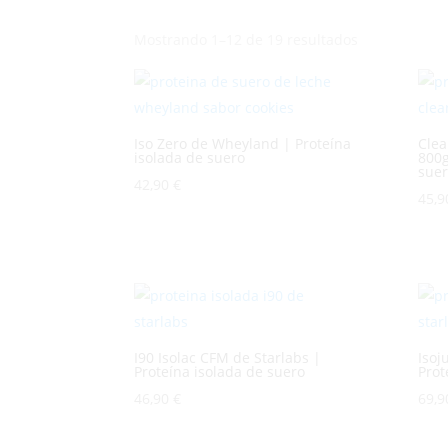
Mostrando 1–12 de 19 resultados
Iso Zero de Wheyland | Proteína
Clea
isolada de suero
800g
sue
42,90
€
45,
I90 Isolac CFM de Starlabs |
Isoj
Proteína isolada de suero
Prot
46,90
€
69,