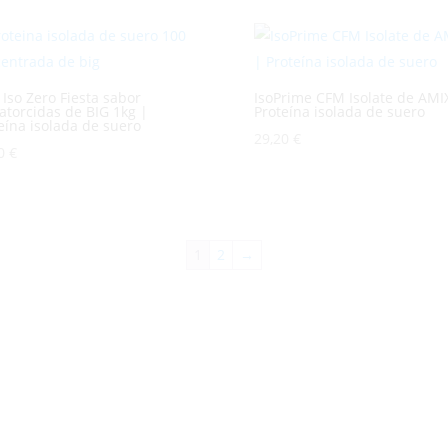
Iso Zero Fiesta sabor
IsoPrime CFM Isolate de AMI
torcidas de BIG 1kg |
Proteína isolada de suero
eína isolada de suero
29,20
€
90
€
1
2
→