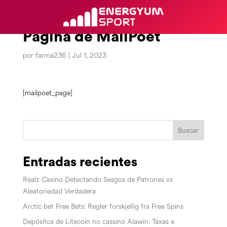
Página de MailPoet
por
farma236
|
Jul 1, 2023
[mailpoet_page]
Buscar
Entradas recientes
Realz Casino Detectando Sesgos de Patrones vs
Aleatoriedad Verdadera
Arctic bet Free Bets: Regler forskjellig fra Free Spins
Depósitos de Litecoin no cassino Alawin: Taxas e